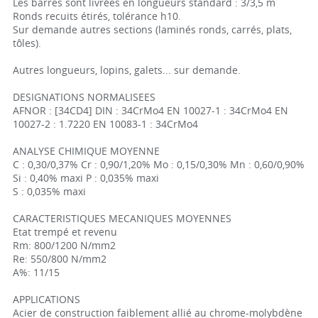
Les barres sont livrées en longueurs standard : 3/3,5 m
Ronds recuits étirés, tolérance h10.
Sur demande autres sections (laminés ronds, carrés, plats,
tôles).
Autres longueurs, lopins, galets... sur demande.
DESIGNATIONS NORMALISEES
AFNOR : [34CD4] DIN : 34CrMo4 EN 10027-1 : 34CrMo4 EN
10027-2 : 1.7220 EN 10083-1 : 34CrMo4
ANALYSE CHIMIQUE MOYENNE
C : 0,30/0,37% Cr : 0,90/1,20% Mo : 0,15/0,30% Mn : 0,60/0,90%
Si : 0,40% maxi P : 0,035% maxi
S : 0,035% maxi
CARACTERISTIQUES MECANIQUES MOYENNES
Etat trempé et revenu
Rm: 800/1200 N/mm2
Re: 550/800 N/mm2
A%: 11/15
APPLICATIONS
Acier de construction faiblement allié au chrome-molybdène