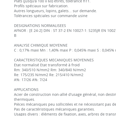
Plats (jusqu'à 100 x 60) étirés, tolérance h11.
Profils spéciaux sur fabrication.
Autres longueurs, lopins, galets... sur demande.
Tolérances spéciales sur commande usine
DESIGNATIONS NORMALISEES
AFNOR : [E 24-2] DIN : ST 37-2 EN 10027-1: S235JR EN 10027
B
ANALYSE CHIMIQUE MOYENNE
C : 0,17% maxi Mn : 1,40% maxi P : 0,045% maxi S : 0,045%
CARACTERISTIQUES MECANIQUES MOYENNES
Etat normalisé Etat transformé à froid
Rm: 340/510 N/mm2 Rm: 340/840 N/mm2
Re: 175/235 N/mm2 Re: 215/410 N/mm2
A%: 17/26 A%: 7/24
APPLICATIONS
Acier de construction non-allié d'usage général, non desti
thermiques.
Pièces mécaniques peu sollicitées et ne nécessitant pas de
Pas de caractéristiques mécaniques garanties.
Usages divers : éléments de fixation, axes, arbres de trans