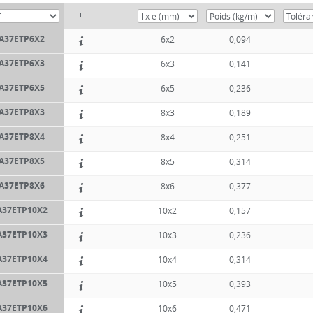
+
A37ETP6X2
6x2
0,094
A37ETP6X3
6x3
0,141
A37ETP6X5
6x5
0,236
A37ETP8X3
8x3
0,189
A37ETP8X4
8x4
0,251
A37ETP8X5
8x5
0,314
A37ETP8X6
8x6
0,377
A37ETP10X2
10x2
0,157
A37ETP10X3
10x3
0,236
A37ETP10X4
10x4
0,314
A37ETP10X5
10x5
0,393
A37ETP10X6
10x6
0,471