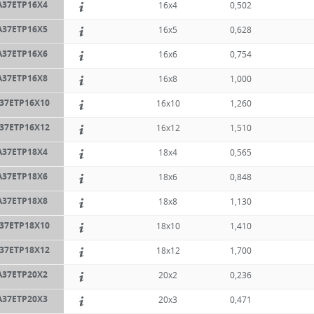
A37ETP16X4
16x4
0,502
A37ETP16X5
16x5
0,628
A37ETP16X6
16x6
0,754
A37ETP16X8
16x8
1,000
37ETP16X10
16x10
1,260
37ETP16X12
16x12
1,510
A37ETP18X4
18x4
0,565
A37ETP18X6
18x6
0,848
A37ETP18X8
18x8
1,130
37ETP18X10
18x10
1,410
37ETP18X12
18x12
1,700
A37ETP20X2
20x2
0,236
A37ETP20X3
20x3
0,471