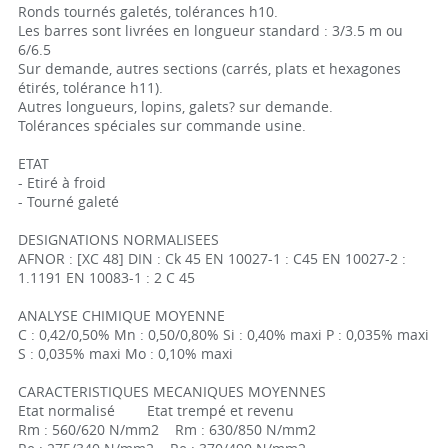
Ronds tournés galetés, tolérances h10.
Les barres sont livrées en longueur standard : 3/3.5 m ou
6/6.5
Sur demande, autres sections (carrés, plats et hexagones
étirés, tolérance h11).
Autres longueurs, lopins, galets? sur demande.
Tolérances spéciales sur commande usine.
ETAT
- Etiré à froid
- Tourné galeté
DESIGNATIONS NORMALISEES
AFNOR : [XC 48] DIN : Ck 45 EN 10027-1 : C45 EN 10027-2 :
1.1191 EN 10083-1 : 2 C 45
ANALYSE CHIMIQUE MOYENNE
C : 0,42/0,50% Mn : 0,50/0,80% Si : 0,40% maxi P : 0,035% maxi
S : 0,035% maxi Mo : 0,10% maxi
CARACTERISTIQUES MECANIQUES MOYENNES
Etat normalisé Etat trempé et revenu
Rm : 560/620 N/mm2 Rm : 630/850 N/mm2