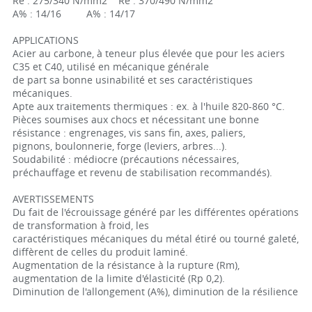
Re : 275/340 N/mm2 Re : 370/490 N/mm2
A% : 14/16 A% : 14/17
APPLICATIONS
Acier au carbone, à teneur plus élevée que pour les aciers
C35 et C40, utilisé en mécanique générale
de part sa bonne usinabilité et ses caractéristiques
mécaniques.
Apte aux traitements thermiques : ex. à l'huile 820-860 °C.
Pièces soumises aux chocs et nécessitant une bonne
résistance : engrenages, vis sans fin, axes, paliers,
pignons, boulonnerie, forge (leviers, arbres...).
Soudabilité : médiocre (précautions nécessaires,
préchauffage et revenu de stabilisation recommandés).
AVERTISSEMENTS
Du fait de l'écrouissage généré par les différentes opérations
de transformation à froid, les
caractéristiques mécaniques du métal étiré ou tourné galeté,
diffèrent de celles du produit laminé.
Augmentation de la résistance à la rupture (Rm),
augmentation de la limite d'élasticité (Rp 0,2).
Diminution de l'allongement (A%), diminution de la résilience