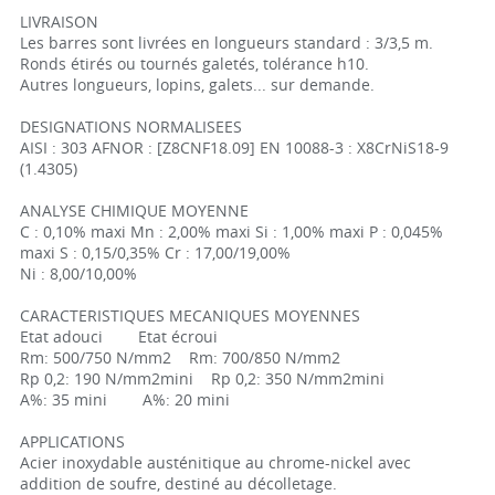
LIVRAISON
Les barres sont livrées en longueurs standard : 3/3,5 m.
Ronds étirés ou tournés galetés, tolérance h10.
Autres longueurs, lopins, galets... sur demande.
DESIGNATIONS NORMALISEES
AISI : 303 AFNOR : [Z8CNF18.09] EN 10088-3 : X8CrNiS18-9
(1.4305)
ANALYSE CHIMIQUE MOYENNE
C : 0,10% maxi Mn : 2,00% maxi Si : 1,00% maxi P : 0,045%
maxi S : 0,15/0,35% Cr : 17,00/19,00%
Ni : 8,00/10,00%
CARACTERISTIQUES MECANIQUES MOYENNES
Etat adouci Etat écroui
Rm: 500/750 N/mm2 Rm: 700/850 N/mm2
Rp 0,2: 190 N/mm2mini Rp 0,2: 350 N/mm2mini
A%: 35 mini A%: 20 mini
APPLICATIONS
Acier inoxydable austénitique au chrome-nickel avec
addition de soufre, destiné au décolletage.