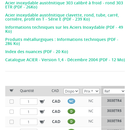
Acier inoxydable austénitique 303 calibré à froid - rond 303
ETR (PDF - 26Ko)
Acier inoxydable austénitique clavette, rond, tube, carré,
cornière, profil en T - Série E (PDF - 239 Ko)
Informations techniques sur les Aciers Inoxydable (PDF - 49
Ko)
Produits métallurgiques : Informations techniques (PDF -
286 Ko)
Index des nuances (PDF - 20 Ko)
Catalogue ACIER - Version 1,4 - Décembre 2004 (PDF - 12 Mo)
Quantité
CAD
303ETR4
CAD
NC
NC
303ETR5
CAD
NC
D
303ETR6
CAD
NC
D